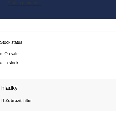
Stať sa partnerom
Stock status
On sale
In stock
hladký
Zobraziť filter