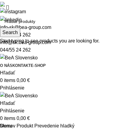
info-sk@bea-group.com
Search
044/55 24 262
Start typing to see products you are looking for.
info@sk.bea-group.com
044/55 24 262
O NÁS
KONTAKT
E-SHOP
Hľadať
0
items
0,00
€
Prihlásenie
Hľadať
Prihlásenie
0
items
0,00
€
Menu
Domov
Produkt Prevedenie
hladký