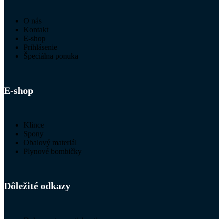
O nás
Kontakt
E-shop
Prihlásenie
Špeciálna ponuka
E-shop
Klince
Spony
Obalový materiál
Plynové bombičky
Dôležité odkazy