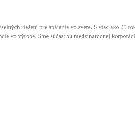
ných riešení pre spájanie vo svete. S viac ako 25 rok
encie vo výrobe. Sme súčasťou medzinárodnej korporá