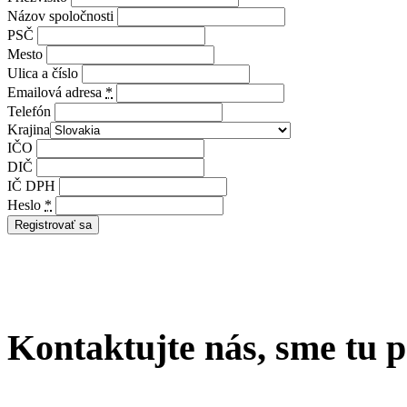
Názov spoločnosti
PSČ
Mesto
Ulica a číslo
Emailová adresa
*
Telefón
Krajina
IČO
DIČ
IČ DPH
Heslo
*
Registrovať sa
Kontaktujte nás, sme tu 