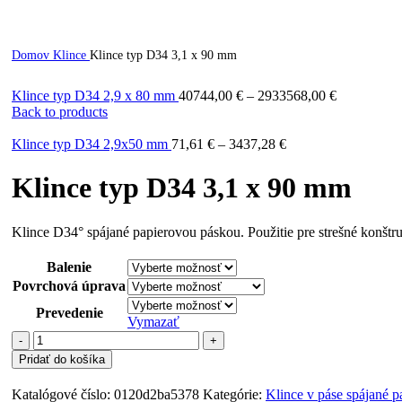
Domov
Klince
Klince typ D34 3,1 x 90 mm
Klince typ D34 2,9 x 80 mm
40744,00
€
–
2933568,00
€
Back to products
Klince typ D34 2,9x50 mm
71,61
€
–
3437,28
€
Klince typ D34 3,1 x 90 mm
Klince D34° spájané papierovou páskou. Použitie pre strešné konštru
Balenie
Povrchová úprava
Prevedenie
Vymazať
množstvo
Klince
Pridať do košíka
typ
D34
Katalógové číslo:
0120d2ba5378
Kategórie:
Klince v páse spájané p