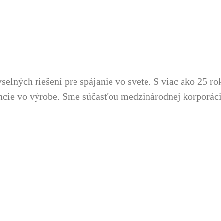
ných riešení pre spájanie vo svete. S viac ako 25 rok
encie vo výrobe. Sme súčasťou medzinárodnej korporá