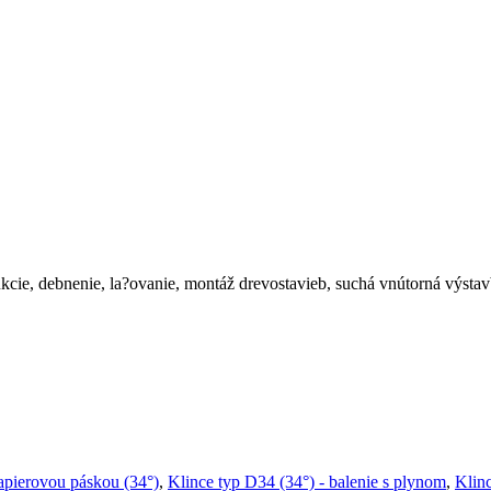
kcie, debnenie, la?ovanie, montáž drevostavieb, suchá vnútorná výstav
apierovou páskou (34°)
,
Klince typ D34 (34°) - balenie s plynom
,
Klin