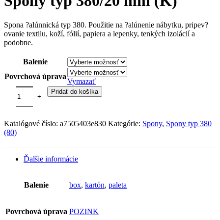
Spony typ 380/20 mm (K)
Spona ?alúnnická typ 380. Použitie na ?alúnenie nábytku, pripev?
ovanie textilu, koží, fólií, papiera a lepenky, tenkých izolácií a
podobne.
Balenie
Povrchová úprava
Vymazať
Pridať do košíka
Katalógové číslo:
a7505403e830
Kategórie:
Spony
,
Spony typ 380
(80)
Ďalšie informácie
Balenie
box
,
kartón
,
paleta
Povrchová úprava
POZINK