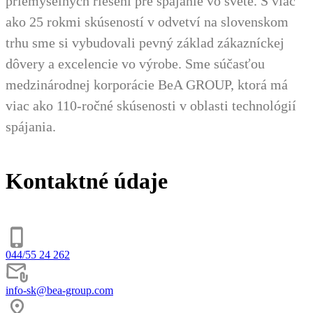
priemyselných riešení pre spájanie vo svete. S viac
ako 25 rokmi skúseností v odvetví na slovenskom
trhu sme si vybudovali pevný základ zákazníckej
dôvery a excelencie vo výrobe. Sme súčasťou
medzinárodnej korporácie BeA GROUP, ktorá má
viac ako 110-ročné skúsenosti v oblasti technológií
spájania.
Kontaktné údaje
044/55 24 262
info-sk@bea-group.com