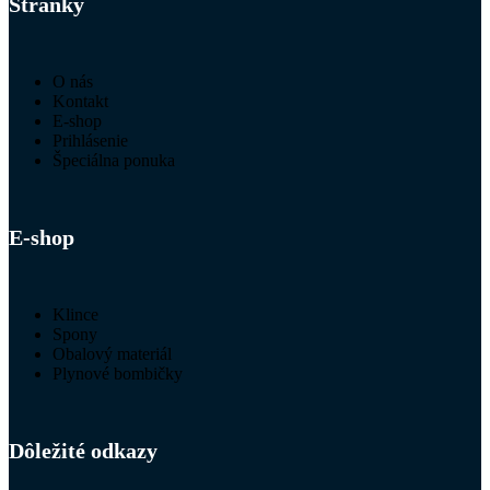
Stránky
O nás
Kontakt
E-shop
Prihlásenie
Špeciálna ponuka
E-shop
Klince
Spony
Obalový materiál
Plynové bombičky
Dôležité odkazy