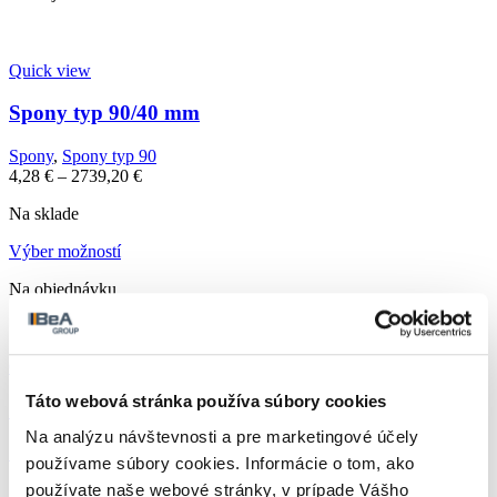
Quick view
Spony typ 90/40 mm
Spony
,
Spony typ 90
4,28
€
–
2739,20
€
Na sklade
Výber možností
Na objednávku
Quick view
Táto webová stránka používa súbory cookies
Spony typ 92/25 mm
Na analýzu návštevnosti a pre marketingové účely
Spony
,
Spony typ 92
používame súbory cookies. Informácie o tom, ako
5292,00
€
–
3048192,00
€
používate naše webové stránky, v prípade Vášho