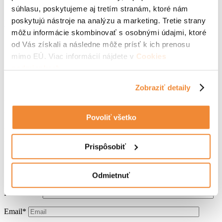
Na sklade
súhlasu, poskytujeme aj tretím stranám, ktoré nám
poskytujú nástroje na analýzu a marketing. Tretie strany
Výber možností
môžu informácie skombinovať s osobnými údajmi, ktoré
Na objednávku
od Vás získali a následne môže prísť k ich prenosu
mimo EÚ. Viac informácií nájdete v
Cookies
podmienkach
.
Zobraziť detaily
Kontaktujte nás, sme tu
Povoliť všetko
pre Vás
Prispôsobiť
Meno*
Odmietnuť
Priezvisko*
Email*