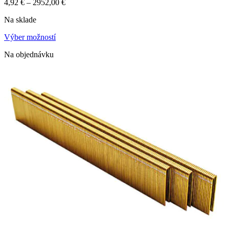
4,92
€
–
2952,00
€
Na sklade
Výber možností
Na objednávku