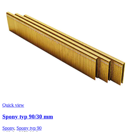
Quick view
Spony typ 90/30 mm
Spony
,
Spony typ 90