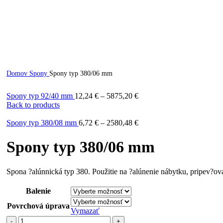
Domov
Spony
Spony typ 380/06 mm
Spony typ 92/40 mm
12,24
€
–
5875,20
€
Back to products
Spony typ 380/08 mm
6,72
€
–
2580,48
€
Spony typ 380/06 mm
Spona ?alúnnická typ 380. Použitie na ?alúnenie nábytku, pripev?ovani
Balenie
Povrchová úprava
Vymazať
množstvo