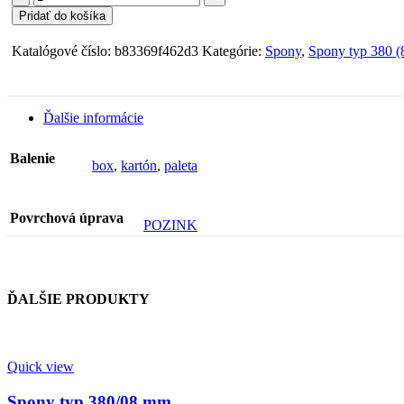
Spony
Pridať do košíka
typ
380/06
Katalógové číslo:
b83369f462d3
Kategórie:
Spony
,
Spony typ 380 (
mm
Ďalšie informácie
Balenie
box
,
kartón
,
paleta
Povrchová úprava
POZINK
ĎALŠIE PRODUKTY
Quick view
Spony typ 380/08 mm