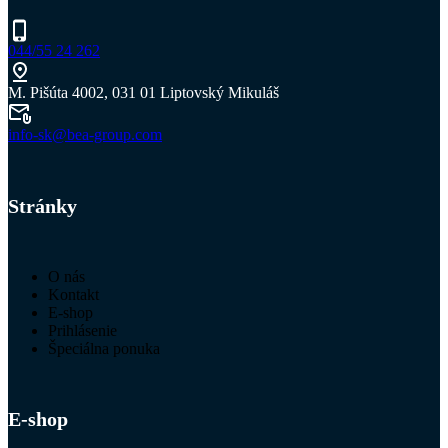
044/55 24 262
M. Pišúta 4002, 031 01 Liptovský Mikuláš
info-sk@bea-group.com
Stránky
O nás
Kontakt
E-shop
Prihlásenie
Špeciálna ponuka
E-shop