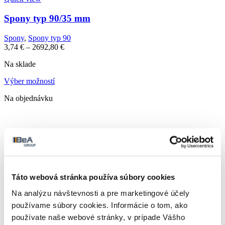
Spony typ 90/35 mm
Spony
,
Spony typ 90
3,74
€
–
2692,80
€
Na sklade
Výber možností
Na objednávku
Quick view
Spony typ 92/35 mm
Spony
,
Spony typ 92
Táto webová stránka používa súbory cookies
10896,00
€
–
7060608,00
€
Na analýzu návštevnosti a pre marketingové účely
Na sklade
používame súbory cookies. Informácie o tom, ako
Výber možností
používate naše webové stránky, v prípade Vášho