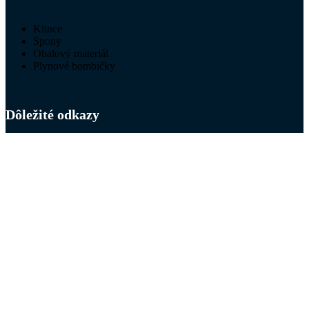
Klince
Spony
Obalový materiál
Plynové bombičky
Dôležité odkazy
Dokumenty na stiahnutie
Doprava a platba
Všeobecné obchodné podmienky
GDPR
Cookies
Reklamačný poriadok
Reklamačný protokol
Odstúpenie od zmluvy
Formulár na odstúpenie od zmluvy
Created by
Wink & Nod