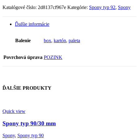
92/18
Katalógové číslo:
2d8137cf967e
Kategórie:
Spony typ 92
,
Spony
mm
Ďalšie informácie
Balenie
box
,
kartón
,
paleta
Povrchová úprava
POZINK
ĎALŠIE PRODUKTY
Quick view
Spony typ 90/30 mm
Spony
,
Spony typ 90