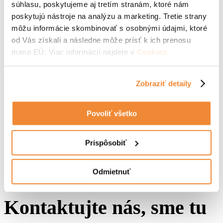
súhlasu, poskytujeme aj tretím stranám, ktoré nám
Na objednávku
poskytujú nástroje na analýzu a marketing. Tretie strany
môžu informácie skombinovať s osobnými údajmi, ktoré
od Vás získali a následne môže prísť k ich prenosu
Quick view
mimo EÚ. Viac informácií nájdete v
Cookies
Spony typ 92/40 mm
podmienkach
.
Spony
,
Spony typ 92
Zobraziť detaily
12,24
€
–
5875,20
€
Na sklade
Povoliť všetko
Výber možností
Na objednávku
Prispôsobiť
Odmietnuť
Kontaktujte nás, sme tu