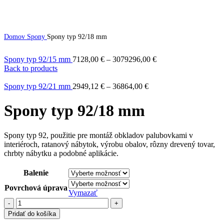
Domov
Spony
Spony typ 92/18 mm
Spony typ 92/15 mm
7128,00
€
–
3079296,00
€
Back to products
Spony typ 92/21 mm
2949,12
€
–
36864,00
€
Spony typ 92/18 mm
Spony typ 92, použitie pre montáž obkladov palubovkami v
interiéroch, ratanový nábytok, výrobu obalov, rôzny drevený tovar,
chrbty nábytku a podobné aplikácie.
Balenie
Povrchová úprava
Vymazať
množstvo
Spony
Pridať do košíka
typ